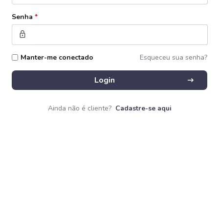
Senha
*
lock
Manter-me conectado
Esqueceu sua senha?
arrow_right_alt
Login
Ainda não é cliente?
Cadastre-se aqui